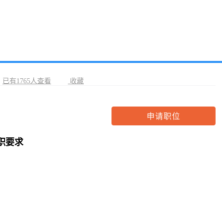
已有1765人查看
收藏
申请职位
工作性质：
全职
职要求
工作区域：
工作年限：
一年以上
职位类别：
市场营销
招聘人数：
10人
学历要求：
高中