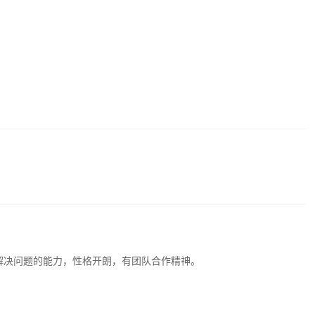
年龄要求：
性别要求：
不限
浏览次数：
1765
解决问题的能力，性格开朗，有团队合作精神。