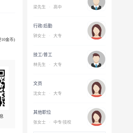
梁先生
·
高中
行政/后勤
钟女士
·
大专
10金币)
技工/普工
林先生
·
大专
文员
沈女士
·
大专
其他职位
息
张女士
·
中专/技校