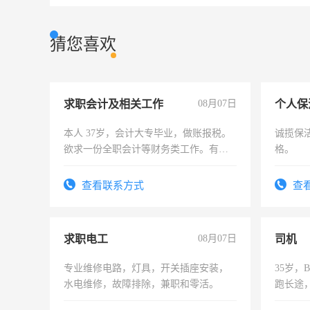
猜您喜欢
求职会计及相关工作
08月07日
个人保
本人 37岁，会计大专毕业，做账报税。
诚揽保
欲求一份全职会计等财务类工作。有会
格。
计证
查看联系方式
查
求职电工
08月07日
司机
专业维修电路，灯具，开关插座安装，
35岁
水电维修，故障排除，兼职和零活。
跑长途
六，渣