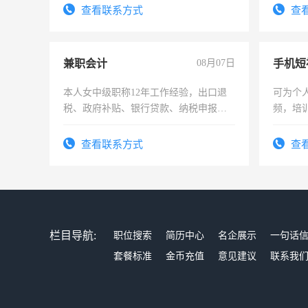
查看联系方式
查
兼职会计
08月07日
本人女中级职称12年工作经验，出口退
可为个
税、政府补贴、银行贷款、纳税申报、
频，培
为各类公司策划，设建新账，理乱账业
可为个
务，财务咨询等业务。欲求兼职会计工
频，培
查看联系方式
查
作
音！你
成为拍
栏目导航:
职位搜索
简历中心
名企展示
一句话
套餐标准
金币充值
意见建议
联系我