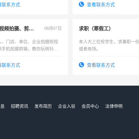
结识有识之士，共享未来。
看联系方式
查看联系方式
手机短视频拍摄、剪辑、抖音快手
08月07日
求职（寒假工）
人、门店、单位、企业拍摄短视
本人大三在校学生，求兼职一
训手机拍摄剪辑，教你玩转抖音
或者商场。
人、门店、单位、企业拍摄短视
训手机拍摄剪辑，教你玩转抖
看联系方式
查看联系方式
也可以成为拍摄达人！你也可以
摄达人！
信息
招聘资讯
发布简历
企业入驻
会员中心
法律申明
们