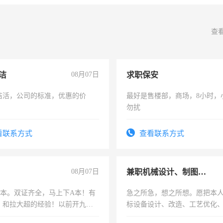
查
洁
08月07日
求职保安
洁活，公司的标准，优惠的价
最好是售楼部，商场，8小时，
勿扰
看联系方式
查看联系方式
08月07日
兼职机械设计、制图、设备改造
，B本。双证齐全，马上下A本！有
急之所急，想之所想。愿把本
，和拉大超的经验！以前开九米
标设备设计、改造、工艺优化
土车
作和分解的经验与您分享。 真